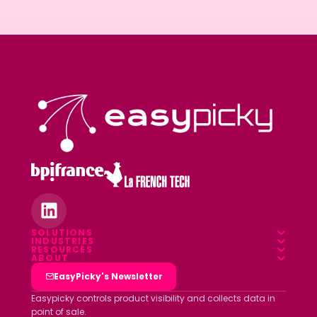
SOLUTIONS
INDUSTRIES
Overview
RESOURCES
Food & Beverage
ABOUT
Blog
Field App
Who we are
EasyPicky's Newsletter
Pharmacy
Webinars
Data platform
Clients
Easypicky controls product visibility and collects data in
Luxury & Cosmetics
point of sale.
White papers