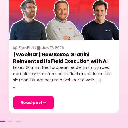
EasyPicky
July 17, 2026
[Webinar] How Eckes‑Granini
Reinvented Its Field Execution with AI
Eckes‑Granini, the European leader in fruit juices,
completely transformed its field execution in just
six months. We hosted a webinar to walk […]
…
Read post